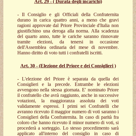
Art. 29 - ( Durata degli incarichi)
- Il Consiglio e gli Officiali della Confraternita
durano in carica quattro anni, a meno che gravi
ragioni approvate dal Priore Provinciale d'Italia non
giustifichino una deroga alla norma. Alla scadenza
del quarto anno, tutte le cariche saranno rinnovate
tramite elezioni, da tenersi in occasione
dell'Assemblea ordinaria del mese di novembre.
Hanno diritto di voto tutti i confratelli iscritti.
Art. 30 - (Elezione del Priore e dei Consiglieri )
- L'elezione del Priore è separata da quella dei
Consiglieri e la precede. Entrambe le elezioni
avvengono nella stessa giornata. E' nominato Priore
il confratello che avrà raggiunto, anche in successive
votazioni, la maggioranza assoluta dei voti
validamente espressi. I primi sei Confratelli che
avranno ricevuto il maggior numero di voti saranno i
Consiglieri della Confraternita. In caso di parità fra
coloro che hanno ricevuto il minor numero di voti, si
procederà a sorteggio. Lo stesso procedimento sarà
applicato all'interno del consiglio in caso di