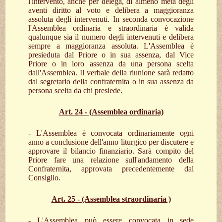
l'intervento, anche per delega, di almeno metà degli
aventi diritto al voto e delibera a maggioranza
assoluta degli intervenuti. In seconda convocazione
l'Assemblea ordinaria e straordinaria è valida
qualunque sia il numero degli intervenuti e delibera
sempre a maggioranza assoluta. L'Assemblea è
presieduta dal Priore o in sua assenza, dal Vice
Priore o in loro assenza da una persona scelta
dall'Assemblea. Il verbale della riunione sarà redatto
dal segretario della confraternita o in sua assenza da
persona scelta da chi presiede.
Art. 24 - (Assemblea ordinaria)
- L'Assemblea è convocata ordinariamente ogni
anno a conclusione dell'anno liturgico per discutere e
approvare il bilancio finanziario. Sarà compito del
Priore fare una relazione sull'andamento della
Confraternita, approvata precedentemente dal
Consiglio.
Art. 25 - (Assemblea straordinaria )
- L'Assemblea può essere convocata in sede