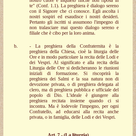
nostro cuore è inquieto finché non riposa in
te" (Conf. 1.1). La preghiera è dialogo sereno
con il Signore che ci conosce. Egli ascolta i
nostri sospiri ed esaudisce i nostri desideri.
Pertanto gli iscritti si assumono l'impegno di
non tralasciare mai questo dialogo sereno e
filiale che è cibo per la loro anima.
- La preghiera della Confraternita è la
preghiera della Chiesa, cioè la liturgia delle
Ore e in modo particolare la recita delle Lodi e
dei Vespri. Al significato e alla recita della
Liturgia delle Ore si dedicheranno le riunioni
iniziali di formazione. Si riscoprirà la
preghiera dei Salmi e la sua natura non di
devozione privata, o di preghiera delegata al
clero, ma di preghiera pubblica e ufficiale del
popolo di Dio. L'ideale è giungere alla
preghiera recitata insieme quando ci si
incontra. Ma è lodevole l'impegno, per ogni
Confratello, ad educarsi alla recita anche
privata, o in famiglia, delle Lodi e dei Vespri.
Art. 7 - (La liturgia)