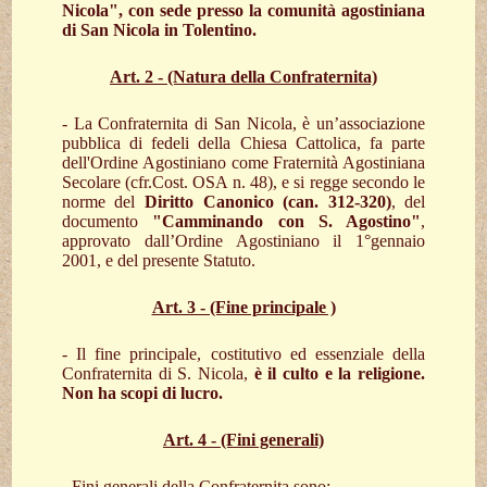
Nicola", con sede presso la comunità agostiniana
di San Nicola in Tolentino.
Art. 2 - (Natura della Confraternita)
- La Confraternita di San Nicola, è un’associazione
pubblica di fedeli della Chiesa Cattolica, fa parte
dell'Ordine Agostiniano come Fraternità Agostiniana
Secolare (cfr.Cost. OSA n. 48), e si regge secondo le
norme del
Diritto Canonico (can. 312-320)
, del
documento
"Camminando con S. Agostino"
,
approvato dall’Ordine Agostiniano il 1°gennaio
2001, e del presente Statuto.
Art. 3 - (Fine principale )
- Il fine principale, costitutivo ed essenziale della
Confraternita di S. Nicola,
è il culto e la religione.
Non ha scopi di lucro.
Art. 4 - (Fini generali)
- Fini generali della Confraternita sono: