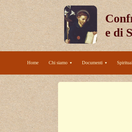
Confr
e di 
Home
Chi siamo
Documenti
Spiritual
▼
▼