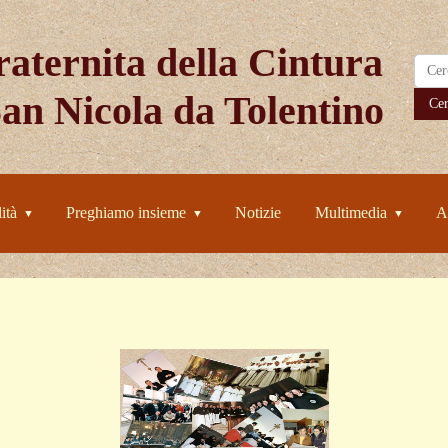
aternita della Cintura
San Nicola da Tolentino
Ce
ità
Preghiamo insieme
Notizie
Multimedia
A
▼
▼
▼