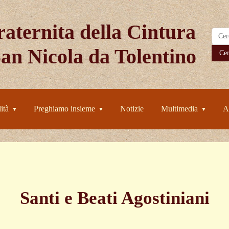
aternita della Cintura
San Nicola da Tolentino
Ce
ità
Preghiamo insieme
Notizie
Multimedia
A
▼
▼
▼
Santi e Beati Agostiniani