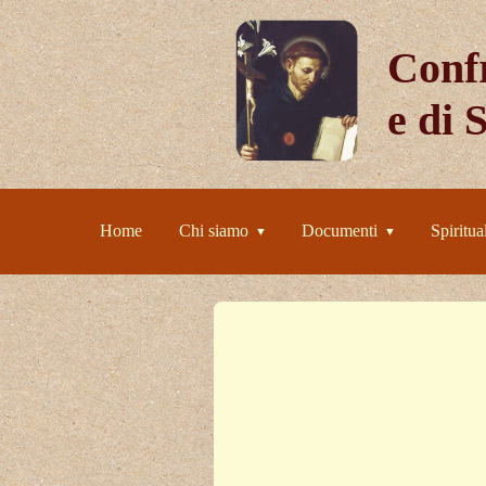
Confr
e di 
Home
Chi siamo
Documenti
Spiritual
▼
▼